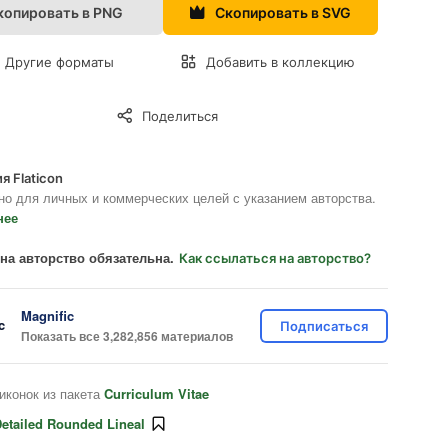
копировать в PNG
Скопировать в SVG
Другие форматы
Добавить в коллекцию
Поделиться
я Flaticon
но для личных и коммерческих целей с указанием авторства.
нее
на авторство обязательна.
Как ссылаться на авторство?
Magnific
Подписаться
Показать все 3,282,856 материалов
иконок из пакета
Curriculum Vitae
etailed Rounded Lineal