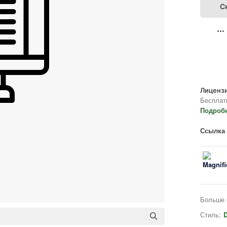
С
Лицензи
Бесплат
Подроб
Ссылка 
Больше 
Стиль:
D