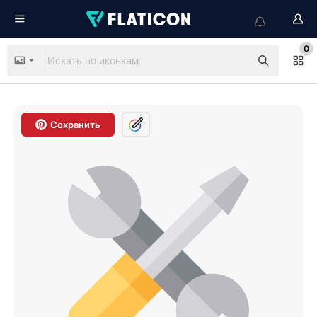
0
Сохранить