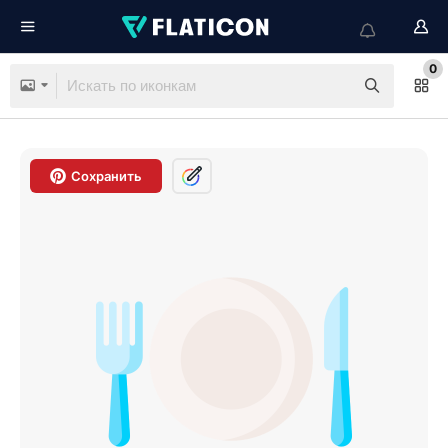
0
Сохранить