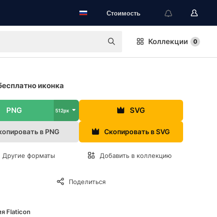
Стоимость
Коллекции
0
бесплатно иконка
PNG
SVG
512px
копировать в PNG
Скопировать в SVG
Другие форматы
Добавить в коллекцию
Поделиться
я Flaticon