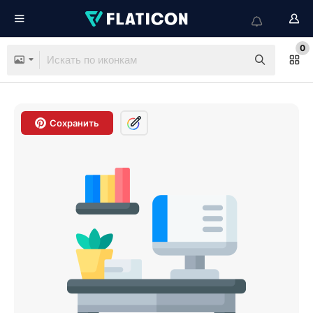
0
Сохранить