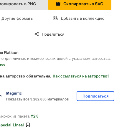
копировать в PNG
Скопировать в SVG
Другие форматы
Добавить в коллекцию
Поделиться
я Flaticon
но для личных и коммерческих целей с указанием авторства.
нее
на авторство обязательна.
Как ссылаться на авторство?
Magnific
Подписаться
Показать все 3,282,856 материалов
иконок из пакета
Y2K
pecial Lineal