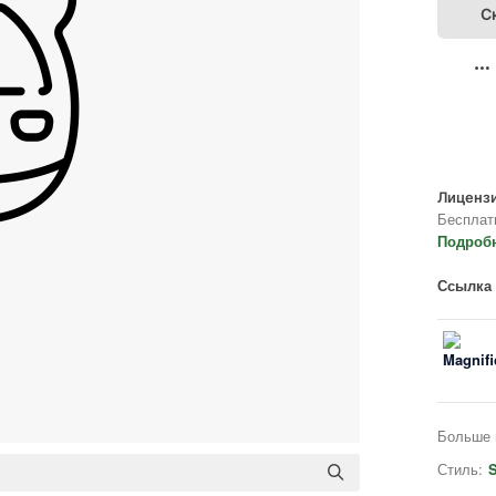
С
Лицензи
Бесплат
Подроб
Ссылка 
Больше 
Стиль:
S