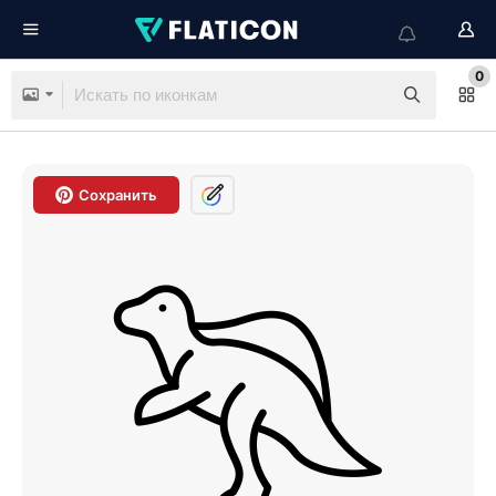
0
Сохранить