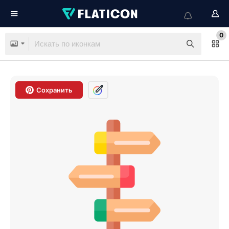
0
Сохранить