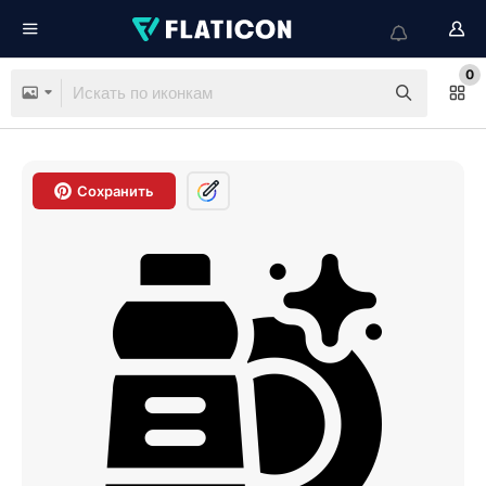
0
Сохранить