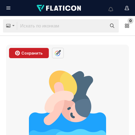
0
Сохранить