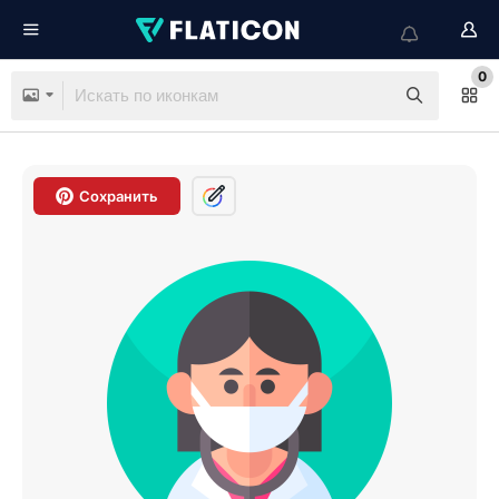
0
Сохранить