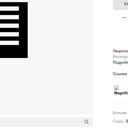
С
Лицензи
Бесплат
Подроб
Ссылка 
Больше 
Стиль:
B