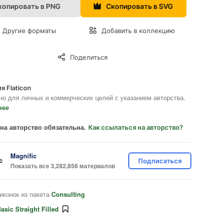
копировать в PNG
Скопировать в SVG
Другие форматы
Добавить в коллекцию
Поделиться
я Flaticon
но для личных и коммерческих целей с указанием авторства.
нее
на авторство обязательна.
Как ссылаться на авторство?
Magnific
Подписаться
Показать все 3,282,856 материалов
иконок из пакета
Consulting
asic Straight Filled