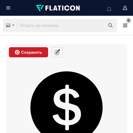
0
Сохранить