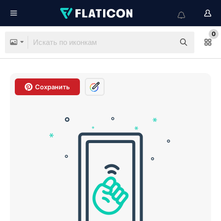
0
Сохранить