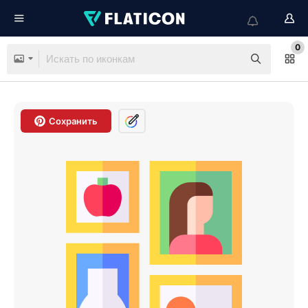
0
Сохранить