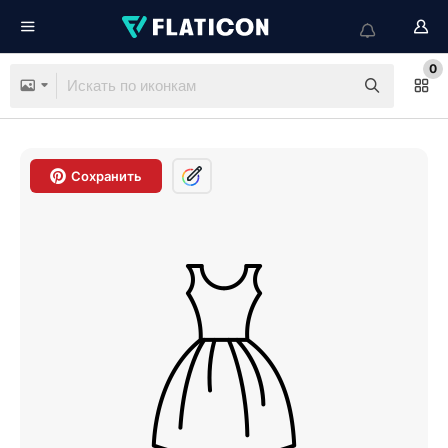
0
Сохранить