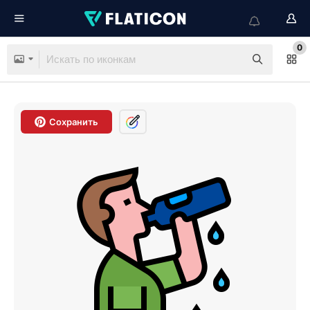
0
Сохранить