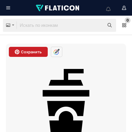
0
Сохранить