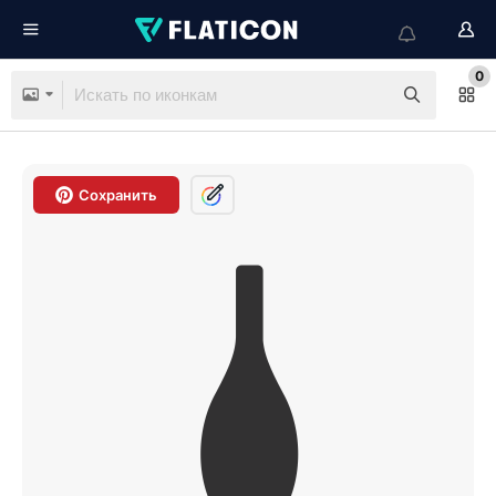
0
Сохранить