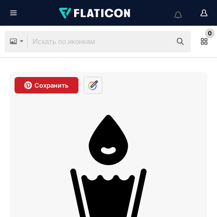
0
Сохранить