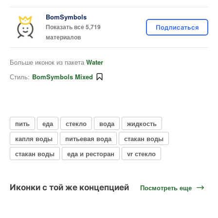
BomSymbols
Показать все 5,719
Подписаться
материалов
Больше иконок из пакета
Water
Стиль:
BomSymbols Mixed
пить
еда
стекло
вода
жидкость
капля воды
питьевая вода
стакан воды
стакан воды
еда и ресторан
vr стекло
Иконки с той же концепцией
Посмотреть еще