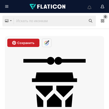
0
Сохранить