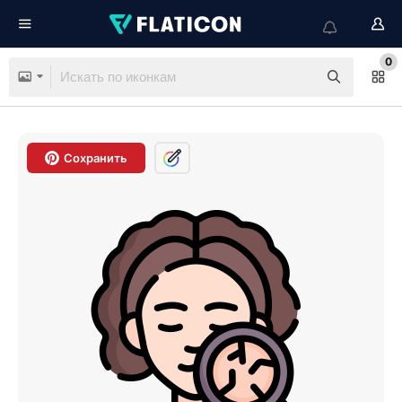
0
Сохранить