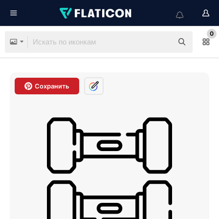
0
Сохранить