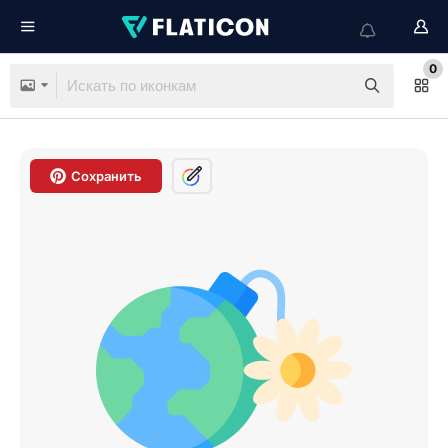
0
Сохранить