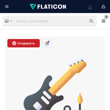
0
Сохранить