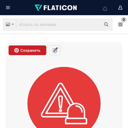
0
Сохранить