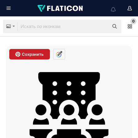
0
Сохранить