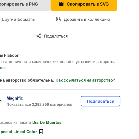
копировать в PNG
Скопировать в SVG
Другие форматы
Добавить в коллекцию
Поделиться
я Flaticon
но для личных и коммерческих целей с указанием авторства.
нее
на авторство обязательна.
Как ссылаться на авторство?
Magnific
Подписаться
Показать все 3,282,856 материалов
иконок из пакета
Dia De Muertos
pecial Lineal Color