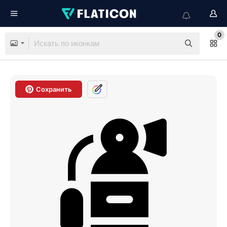
0
Сохранить