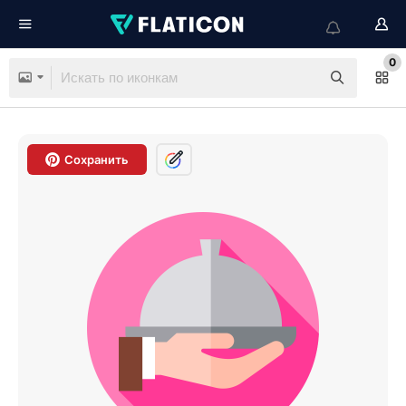
0
Сохранить