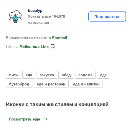
Eucalyp
Показать все 194,078
Подписаться
материалов
Больше иконок из пакета
Football
Стиль:
Meticulous Line
пить
еда
закуска
обед
солома
еда
бутерброд
еда и ресторан
еда и напитки
Иконки с таким же стилем и концепцией
Посмотреть еще