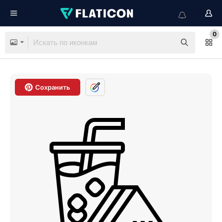
0
Сохранить