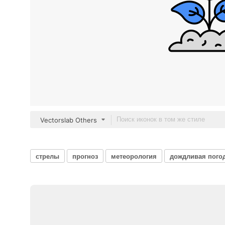
Vectorslab Others
стрелы
прогноз
метеорология
дождливая пого