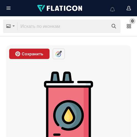
0
Сохранить