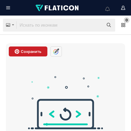
0
Сохранить