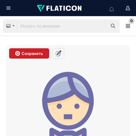
0
Сохранить