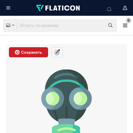
0
Сохранить