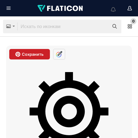
0
Сохранить