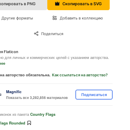
копировать в PNG
Скопировать в SVG
Другие форматы
Добавить в коллекцию
Поделиться
я Flaticon
но для личных и коммерческих целей с указанием авторства.
нее
на авторство обязательна.
Как ссылаться на авторство?
Magnific
Подписаться
Показать все 3,282,856 материалов
иконок из пакета
Country Flags
Flags Rounded