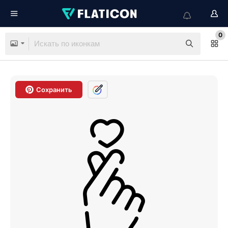
0
Сохранить