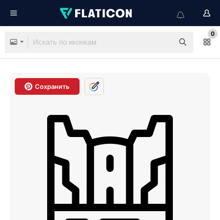
0
Сохранить