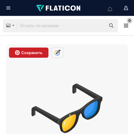
0
Сохранить