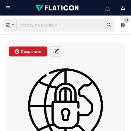
0
Сохранить