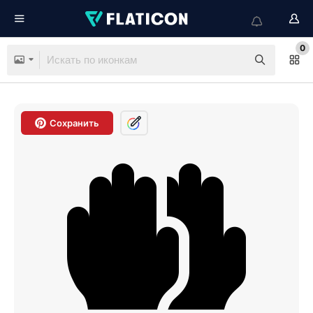
0
Сохранить