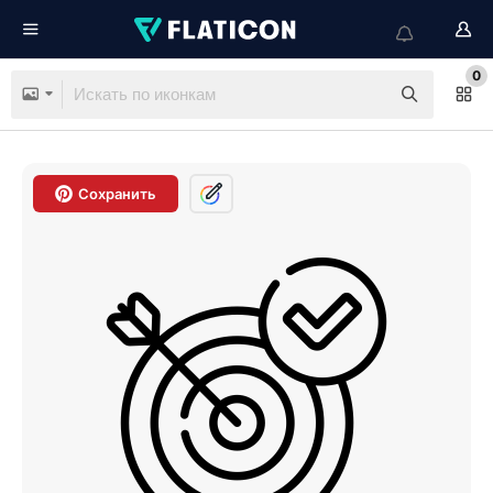
0
Сохранить