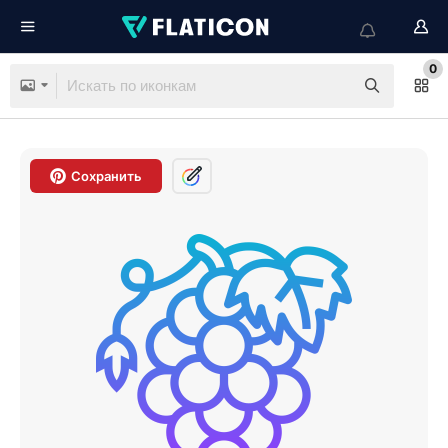
0
Сохранить