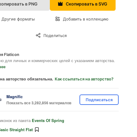
копировать в PNG
Скопировать в SVG
Другие форматы
Добавить в коллекцию
Поделиться
я Flaticon
но для личных и коммерческих целей с указанием авторства.
нее
на авторство обязательна.
Как ссылаться на авторство?
Magnific
Подписаться
Показать все 3,282,856 материалов
иконок из пакета
Events Of Spring
asic Straight Flat