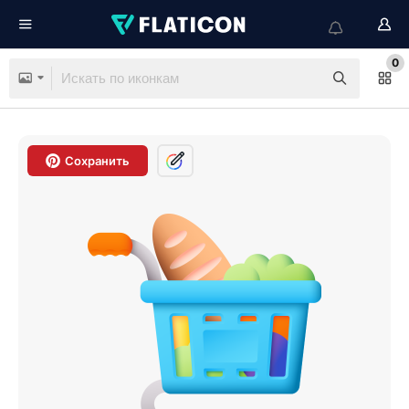
0
Сохранить