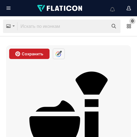
0
Сохранить