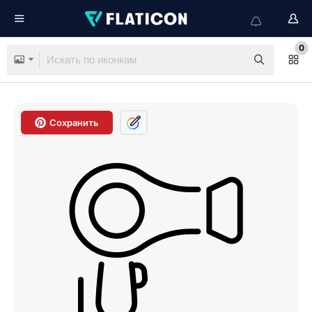
0
Сохранить