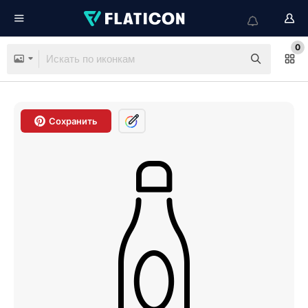
0
Сохранить